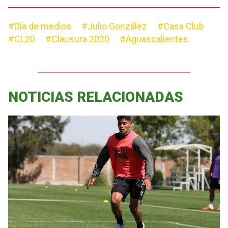
#Día de medios
#Julio González
#Casa Club
#CL20
#Clausura 2020
#Aguascalientes
NOTICIAS RELACIONADAS