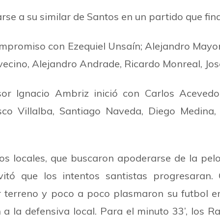
e a su similar de Santos en un partido que finali
ompromiso con Ezequiel Unsaín; Alejandro Mayorg
lavecino, Alejandro Andrade, Ricardo Monreal, J
esor Ignacio Ambriz inició con Carlos Aceved
cisco Villalba, Santiago Naveda, Diego Medina,
los locales, que buscaron apoderarse de la pelo
itó que los intentos santistas progresaran.
 terreno y poco a poco plasmaron su futbol en
a la defensiva local. Para el minuto 33
’
, los R