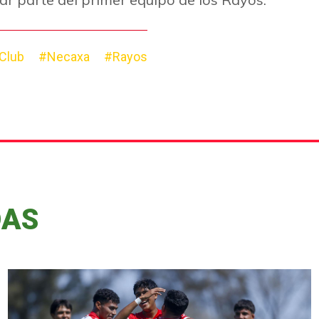
Club
#Necaxa
#Rayos
DAS