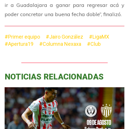
ir a Guadalajara a ganar para regresar acá y
poder concretar una buena fecha doble
”
, finalizó.
#Primer equipo
#Jairo González
#LigaMX
#Apertura19
#Columna Nexaxa
#Club
NOTICIAS RELACIONADAS