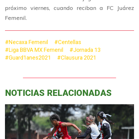
próximo viernes, cuando reciban a FC Juárez
Femenil.
#Necaxa Femenil
#Centellas
#Liga BBVA MX Femenil
#Jornada 13
#Guard1anes2021
#Clausura 2021
NOTICIAS RELACIONADAS