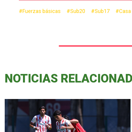
#Fuerzas básicas
#Sub20
#Sub17
#Casa 
NOTICIAS RELACIONA