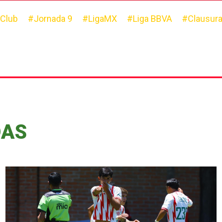
Club
#Jornada 9
#LigaMX
#Liga BBVA
#Clausura
DAS