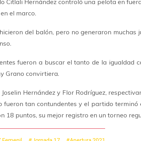
Citlali Hernández controló una pelota en fuera
 en el marco.
hicieron del balón, pero no generaron muchas j
nso.
entes fueron a buscar el tanto de la igualdad c
ny Grano convirtiera.
Joselin Hernández y Flor Rodríguez, respectivam
no fueron tan contundentes y el partido termino
on 18 puntos, su mejor registro en un torneo regu
 Femenil
#Jornada 17
#Apertura 2021