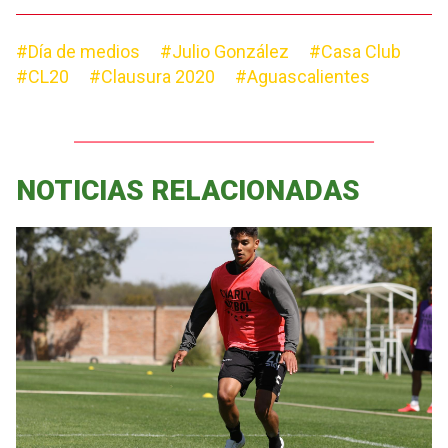
#Día de medios
#Julio González
#Casa Club
#CL20
#Clausura 2020
#Aguascalientes
NOTICIAS RELACIONADAS