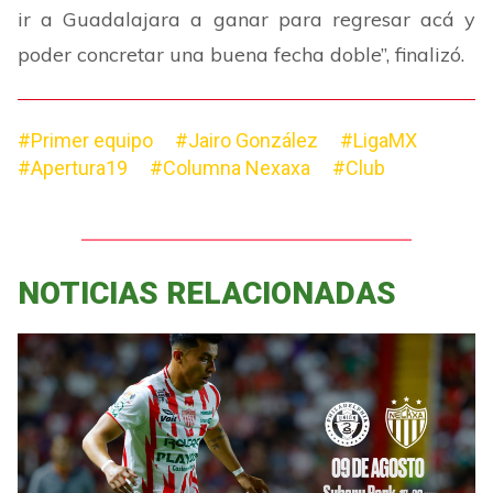
ir a Guadalajara a ganar para regresar acá y
poder concretar una buena fecha doble
”
, finalizó.
#Primer equipo
#Jairo González
#LigaMX
#Apertura19
#Columna Nexaxa
#Club
NOTICIAS RELACIONADAS