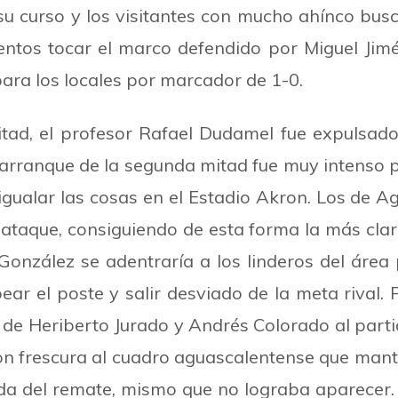
 su curso y los visitantes con mucho ahínco bus
tos tocar el marco defendido por Miguel Jimé
 para los locales por marcador de 1-0.
mitad, el profesor Rafael Dudamel fue expulsad
l arranque de la segunda mitad fue muy intenso 
igualar las cosas en el Estadio Akron. Los de A
 ataque, consiguiendo de esta forma la más cl
González se adentraría a los linderos del áre
ear el poste y salir desviado de la meta rival.
 de Heriberto Jurado y Andrés Colorado al part
n frescura al cuadro aguascalentense que mant
ueda del remate, mismo que no lograba aparecer.