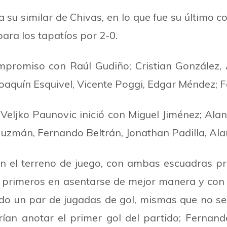
 su similar de Chivas, en lo que fue su último
ara los tapatíos por 2-0.
mpromiso con Raúl Gudiño; Cristian González, 
Joaquín Esquivel, Vicente Poggi, Edgar Méndez; 
 Veljko Paunovic inició con Miguel Jiménez; Ala
r Guzmán, Fernando Beltrán, Jonathan Padilla, Ala
d en el terreno de juego, con ambas escuadras 
s primeros en asentarse de mejor manera y con
ndo un par de jugadas de gol, mismas que
no se
rían anotar el primer gol del partido; Fernan